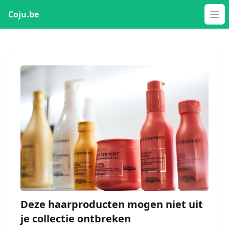
Coju.be
Op
Deze haarproducten mogen niet uit
je collectie ontbreken